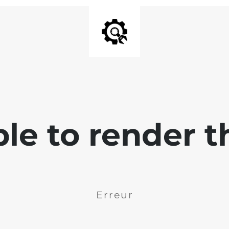
ble to render t
Erreur