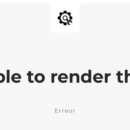
ble to render t
Erreur