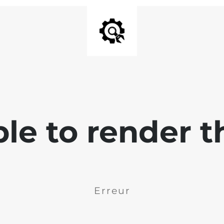
ble to render t
Erreur