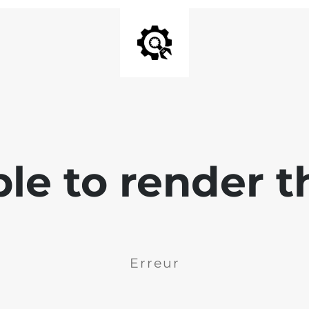
ble to render t
Erreur