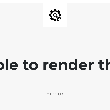
ble to render t
Erreur