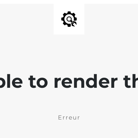
ble to render t
Erreur