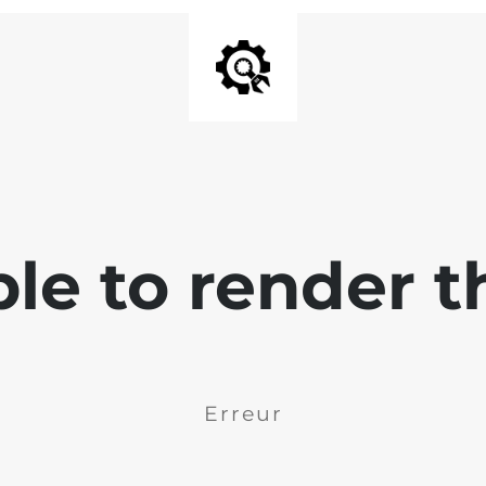
ble to render t
Erreur