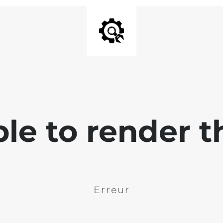
ble to render t
Erreur