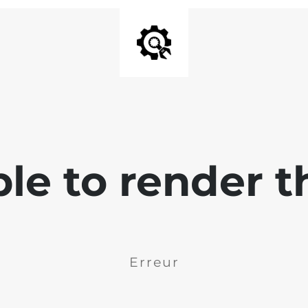
ble to render t
Erreur