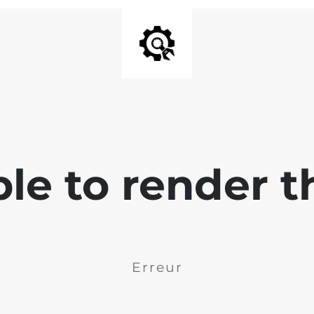
ble to render t
Erreur