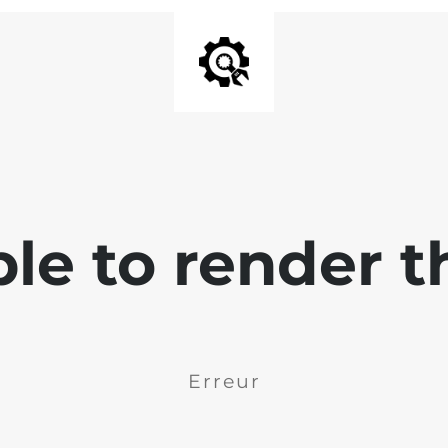
ble to render t
Erreur