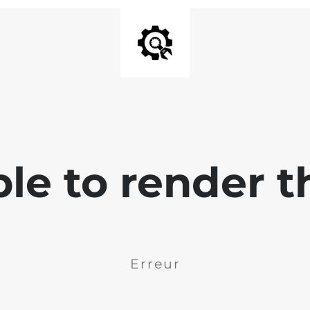
ble to render t
Erreur