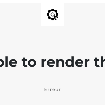
ble to render t
Erreur