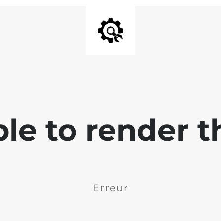
ble to render t
Erreur