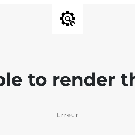
ble to render t
Erreur