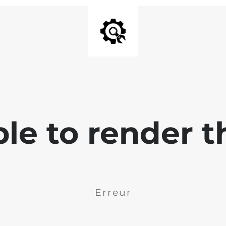
ble to render t
Erreur