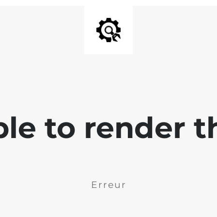
ble to render t
Erreur